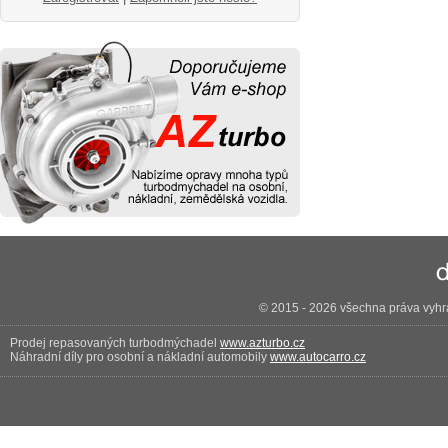
© 2015 - 2026 všechna práva vyhra
Prodej repasovaných turbodmýchadel
www.azturbo.cz
Náhradní díly pro osobní a nákladní automobily
www.autocarro.cz