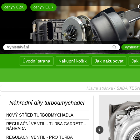
ceny v CZK
ceny v EUR
Úvodní strana
Nákupní košík
Jak nakupovat
Jak 
Hlavní stránka
/
SADA TĚS
Náhradní díly turbodmychadel
NOVÝ STŘED TURBODMYCHADLA
REGULAČNÍ VENTIL - TURBA GARRETT -
NÁHRADA
REGULAČNÍ VENTIL - PRO TURBA