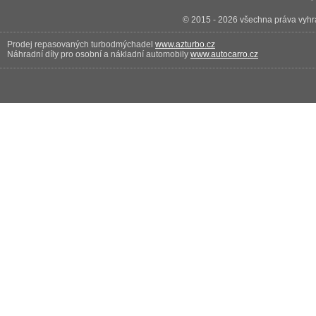
© 2015 - 2026 všechna práva vyhra
Prodej repasovaných turbodmýchadel
www.azturbo.cz
Náhradní díly pro osobní a nákladní automobily
www.autocarro.cz