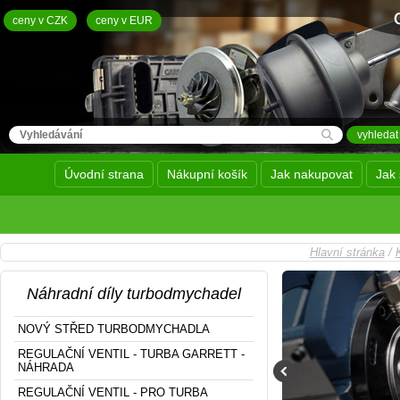
ceny v CZK
ceny v EUR
Úvodní strana
Nákupní košík
Jak nakupovat
Jak 
Hlavní stránka
/
Náhradní díly turbodmychadel
NOVÝ STŘED TURBODMYCHADLA
REGULAČNÍ VENTIL - TURBA GARRETT -
NÁHRADA
REGULAČNÍ VENTIL - PRO TURBA