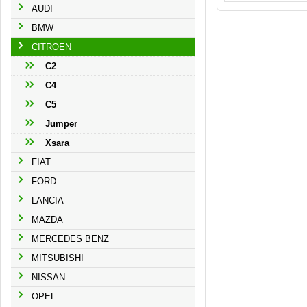
AUDI
BMW
CITROEN
C2
C4
C5
Jumper
Xsara
FIAT
FORD
LANCIA
MAZDA
MERCEDES BENZ
MITSUBISHI
NISSAN
OPEL