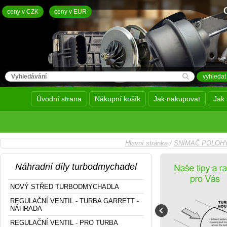
ceny v CZK
ceny v EUR
Úvodní strana
Nákupní košík
Jak nakupovat
Jak 
Hlavní stránka
/
SNÍMAČ POLOHY
Náhradní díly turbodmychadel
NOVÝ STŘED TURBODMYCHADLA
REGULAČNÍ VENTIL - TURBA GARRETT -
NÁHRADA
REGULAČNÍ VENTIL - PRO TURBA