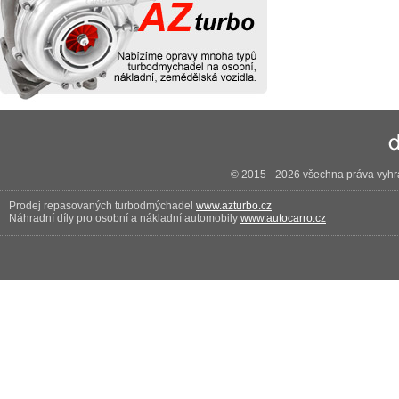
© 2015 - 2026 všechna práva vyhra
Prodej repasovaných turbodmýchadel
www.azturbo.cz
Náhradní díly pro osobní a nákladní automobily
www.autocarro.cz