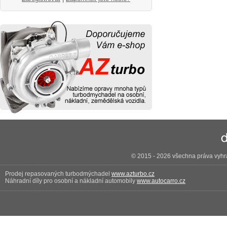
© 2015 - 2026 všechna práva vyhra
Prodej repasovaných turbodmýchadel
www.azturbo.cz
Náhradní díly pro osobní a nákladní automobily
www.autocarro.cz