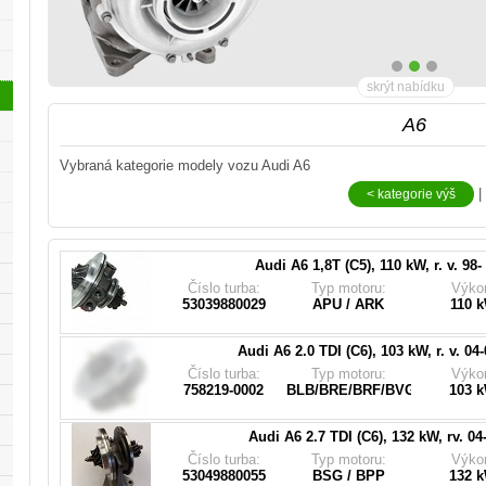
skrýt nabídku
A6
Vybraná kategorie modely vozu Audi A6
Pasuje do turbodmychadla (
|
< kategorie výš
53039700029, 058145703J, 058145703JX, 058
Audi A6 1,8T (C5), 110 kW, r. v. 98- 
Pasuje do turbodmychadla (
Číslo turba:
Typ motoru:
Výko
758219-5004S, 758219-9003S, 758219-5003S, 75
53039880029
APU / ARK
110 
03G145702FX, 03G145702FV, 03
Audi A6 2.0 TDI (C6), 103 kW, r. v. 04-
Pasuje do turbodmychadla (
Číslo turba:
Typ motoru:
Výko
53049880044, 53049880051, 059145715E, 05
758219-0002
BLB/BRE/BRF/BVG/BVF
103 
Audi A6 2.7 TDI (C6), 132 kW, rv. 04-
Pasuje do turbodmychadla (
Číslo turba:
Typ motoru:
Výko
059145702F, 059145702L, 059145702M, 0591
53049880055
BSG / BPP
132 
059145715F, 53049880054, 53049880050, 5304