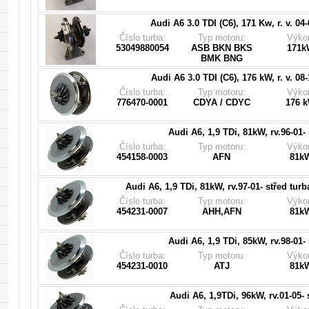
53049700035
Audi A6 3.0 TDI (C6), 171 Kw, r. v. 04-
Pasuje do turbodmychadla (
Číslo turba:
Typ motoru:
Výko
776470-5003S, 776470-5001S, 776470-0
53049880054
ASB BKN BKS
171k
BMK BNG
Audi A6 3.0 TDI (C6), 176 kW, r. v. 08-
Pasuje do turbodmychadla (
Číslo turba:
Typ motoru:
Výko
028145702C, 028145702CX, 028145702CV, 454
776470-0001
CDYA / CDYC
176 
Audi A6, 1,9 TDi, 81kW, rv.96-01- 
Pasuje do turbodmychadla (
Číslo turba:
Typ motoru:
Výko
028145702H, 028145702HX, 028145702HV, 4542
454158-0003
AFN
81k
454231-0004, 454231-0005, 454231-5005S, 454
028145702HV225, 028145702
Audi A6, 1,9 TDi, 81kW, rv.97-01- střed tur
Pasuje do turbodmychadla (
Číslo turba:
Typ motoru:
Výko
028145702R, 028145702RX, 028145702RV, 038
454231-0007
AHH,AFN
81k
454231-0006, 454231-0008, 454231-0009, 454
Audi A6, 1,9 TDi, 85kW, rv.98-01- 
Pasuje do turbodmychadla (
Číslo turba:
Typ motoru:
Výko
038145702G, 038145702GX, 038145702GV, 038
454231-0010
ATJ
81k
038145702N, 712077-0001, 716215-0001, 7178
717858-0003, 717858-0004, 717858-0005, 7178
717858-0008, 717858-5007S, 717
Audi A6, 1,9TDi, 96kW, rv.01-05- 
Pasuje do turbodmychadla (