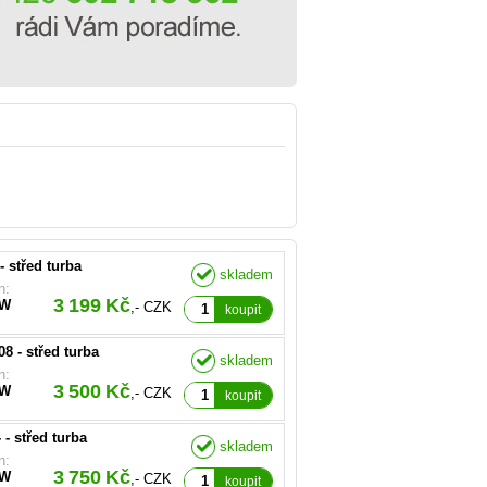
O.E):
145703JV, 058145703N
- střed turba
skladem
O.E):
n:
8219-0003, 03G145702F,
3 199 Kč
kW
,- CZK
G145702K
koupit
08 - střed turba
skladem
O.E):
n:
9145702N, 059145702T
3 500 Kč
kW
,- CZK
koupit
 - střed turba
skladem
O.E):
n:
45702R, 059145702S,
3 750 Kč
kW
,- CZK
9700045, 53049700043,
koupit