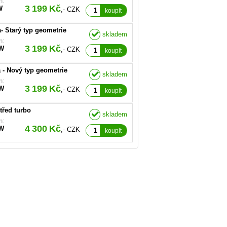
n:
145701C, 059145701CX,
3 199 Kč
W
,- CZK
35-0002, 454135-0006,
koupit
6S
a- Starý typ geometrie
skladem
O.E):
n:
145701K, 059145701D,
3 199 Kč
W
,- CZK
35-0008, 454135-0010
koupit
a - Nový typ geometrie
skladem
O.E):
n:
145704R, 078145704L,
3 199 Kč
W
,- CZK
B, 078145702L
koupit
střed turbo
skladem
n:
4 300 Kč
W
,- CZK
koupit