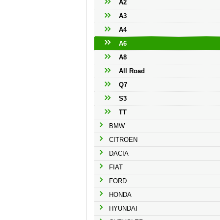
A2
A3
A4
A6
A8
All Road
Q7
S3
TT
BMW
CITROEN
DACIA
FIAT
FORD
HONDA
HYUNDAI