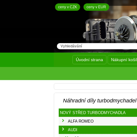
ceny v CZK
ceny v EUR
Úvodní strana
Nákupní koší
Náhradní díly turbodmychadel
NOVÝ STŘED TURBODMYCHADLA
ALFA ROMEO
AUDI