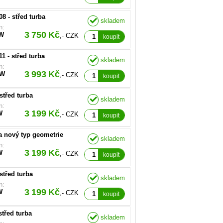
08 - střed turba
skladem
O.E):
n:
003, 059145722R
3 750 Kč
W
,- CZK
koupit
11 - střed turba
skladem
O.E):
n:
158-0001, 454158-0003
3 993 Kč
kW
,- CZK
koupit
střed turba
skladem
O.E):
n:
31-0001, 454231-0003,
3 199 Kč
W
,- CZK
231-5007, 028145702H,
koupit
HV500
ba nový typ geometrie
skladem
O.E):
n:
145702L, 454231-0002,
3 199 Kč
W
,- CZK
231-5009S,454231-5010
koupit
střed turba
skladem
O.E):
n:
145702E, 038145702J,
3 199 Kč
W
,- CZK
58-0001, 717858-0002,
koupit
58-0006, 717858-0007,
858-5008S
střed turba
skladem
O.E):