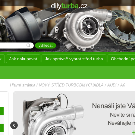
k
Jak nakupovat
Jak správně vybrat střed turba
Obchodní p
Hlavní stránka
/
NOVÝ STŘED TURBODMYCHADLA
/
AUDI
/ A6