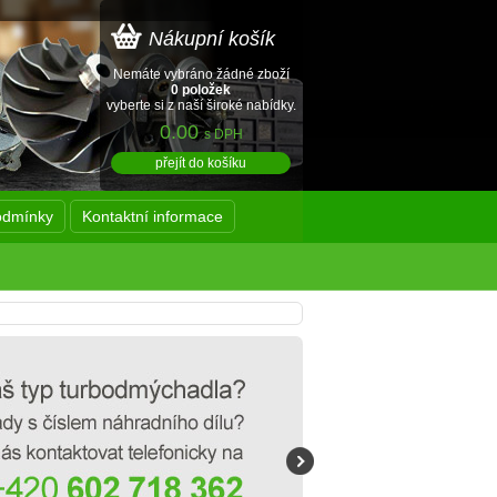
Nákupní košík
Nemáte vybráno žádné zboží
0 položek
vyberte si z naší široké nabídky.
0.00
s DPH
přejít do košíku
odmínky
Kontaktní informace