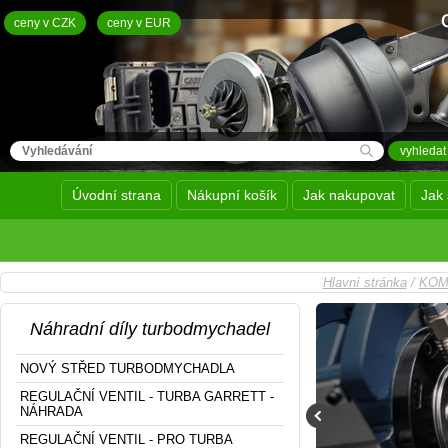
ceny v CZK
ceny v EUR
Úvodní strana
Nákupní košík
Jak nakupovat
Jak 
Hlavní stránka
/
KOM
Náhradní díly turbodmychadel
NOVÝ STŘED TURBODMYCHADLA
REGULAČNÍ VENTIL - TURBA GARRETT -
NÁHRADA
REGULAČNÍ VENTIL - PRO TURBA