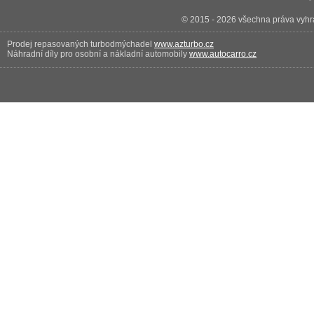
© 2015 - 2026 všechna práva vyhra
Prodej repasovaných turbodmýchadel
www.azturbo.cz
Náhradní díly pro osobní a nákladní automobily
www.autocarro.cz