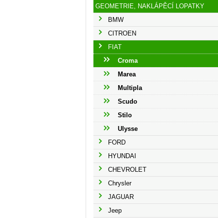
GEOMETRIE, NAKLÁPĚCÍ LOPATKY
BMW
CITROEN
FIAT
Croma
Marea
Multipla
Scudo
Stilo
Ulysse
FORD
HYUNDAI
CHEVROLET
Chrysler
JAGUAR
Jeep