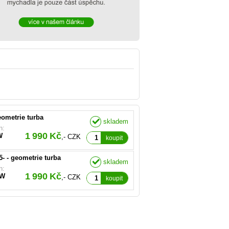
O.E):
3681, 5860031, 860074,
42-0002, 755042-0003,
373-0001
eometrie turba
skladem
O.E):
n:
356, 55211063, 5849029,
1 990 Kč
W
,- CZK
6340, 773720, 740067
koupit
5- - geometrie turba
skladem
n:
1 990 Kč
kW
,- CZK
koupit