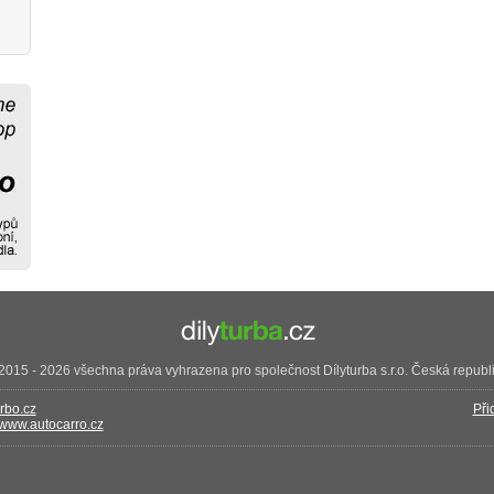
2015 - 2026 všechna práva vyhrazena pro společnost Dílyturba s.r.o. Česká republ
rbo.cz
Při
www.autocarro.cz