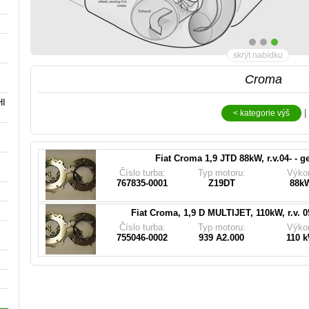
skrýt nabídku
Croma
HI
Pasuje do turbodmychadla (
|
< kategorie výš
55195787, 55193105, 55205179, 93192073, 9318
740080-0002, 752814-0001, 755042-0001, 7550
755042-5002, 755042-5003, 755
Fiat Croma 1,9 JTD 88kW, r.v.04- - g
Pasuje do turbodmychadla (
Číslo turba:
Typ motoru:
Výko
14078921, 55190872, 55196766, 55196859, 55205
767835-0001
Z19DT
88k
849348, 849537, 860072, 860075, 755046, 76
Fiat Croma, 1,9 D MULTIJET, 110kW, r.v. 0
Číslo turba:
Typ motoru:
Výko
755046-0002
939 A2.000
110 