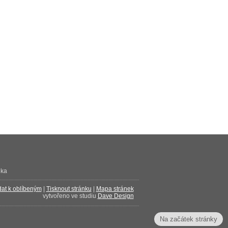
ika
dat k oblíbeným
|
Tisknout stránku
|
Mapa stránek
vytvořeno ve studiu
Dave Design
Na začátek stránky