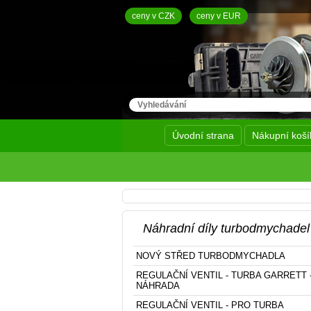
ceny v CZK
ceny v EUR
Úvodní strana
Nákupní koší
Náhradní díly turbodmychadel
NOVÝ STŘED TURBODMYCHADLA
REGULAČNÍ VENTIL - TURBA GARRETT 
NÁHRADA
REGULAČNÍ VENTIL - PRO TURBA