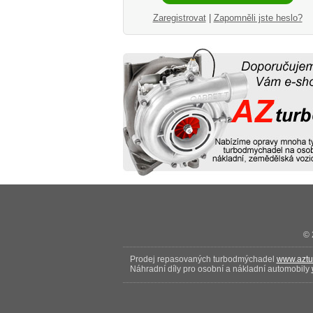
Zaregistrovat
|
Zapomněli jste heslo?
© 
Prodej repasovaných turbodmýchadel
www.aztu
Náhradní díly pro osobní a nákladní automobily