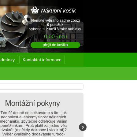
Nákupní košík
Nemáte vybráno žádné zboží
0 položek
vyberte si z naší široké nabídky.
0.00
s DPH
přejít do košíku
odmínky
Kontaktní informace