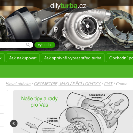
k
Jak nakupovat
Jak správně vybrat střed turba
Obchodní p
Hlavní stránka
/
GEOMETRIE, NAKLÁPĚCÍ LOPATKY
/
FIAT
/ Croma
-