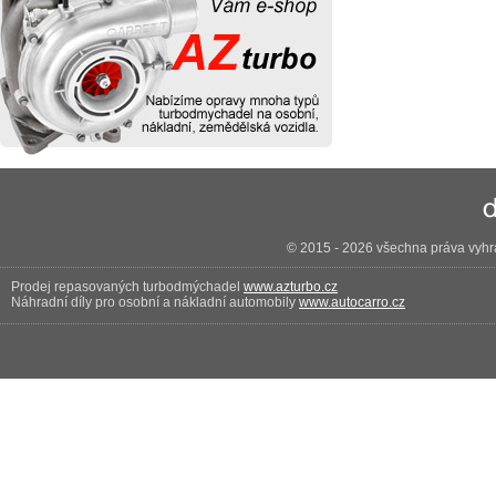
© 2015 - 2026 všechna práva vyhra
Prodej repasovaných turbodmýchadel
www.azturbo.cz
Náhradní díly pro osobní a nákladní automobily
www.autocarro.cz