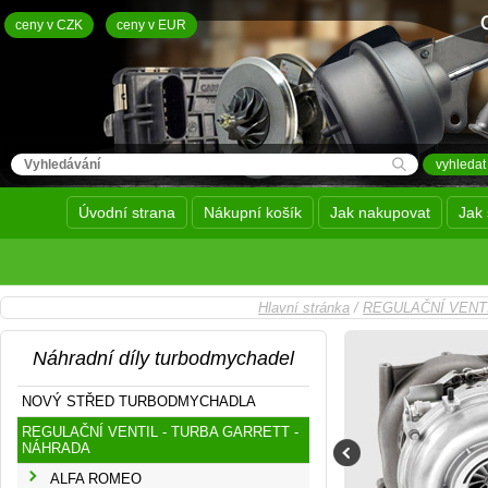
ceny v CZK
ceny v EUR
Úvodní strana
Nákupní košík
Jak nakupovat
Jak 
Hlavní stránka
/
REGULAČNÍ VENTI
Náhradní díly turbodmychadel
NOVÝ STŘED TURBODMYCHADLA
REGULAČNÍ VENTIL - TURBA GARRETT -
NÁHRADA
ALFA ROMEO