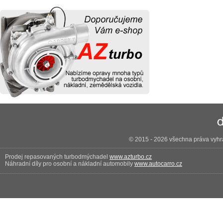
© 2015 - 2026 všechna práva vyhra
Prodej repasovaných turbodmýchadel
www.azturbo.cz
Náhradní díly pro osobní a nákladní automobily
www.autocarro.cz