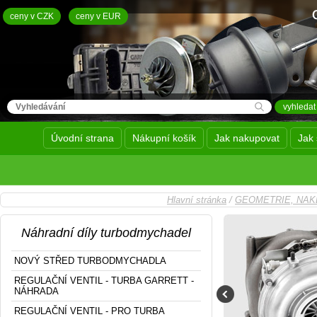
ceny v CZK
ceny v EUR
Úvodní strana
Nákupní košík
Jak nakupovat
Jak 
Hlavní stránka
/
GEOMETRIE, NAK
Náhradní díly turbodmychadel
NOVÝ STŘED TURBODMYCHADLA
REGULAČNÍ VENTIL - TURBA GARRETT -
NÁHRADA
REGULAČNÍ VENTIL - PRO TURBA