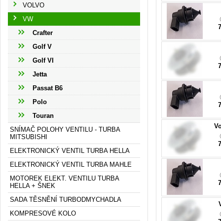
VOLVO
VW
0
Crafter
Golf V
7
Golf VI
Jetta
Passat B6
0
Polo
Touran
Vo
SNÍMAČ POLOHY VENTILU - TURBA
MITSUBISHI
7
ELEKTRONICKÝ VENTIL TURBA HELLA
ELEKTRONICKÝ VENTIL TURBA MAHLE
0
MOTOREK ELEKT. VENTILU TURBA
HELLA + ŠNEK
SADA TĚSNĚNÍ TURBODMYCHADLA
KOMPRESOVÉ KOLO