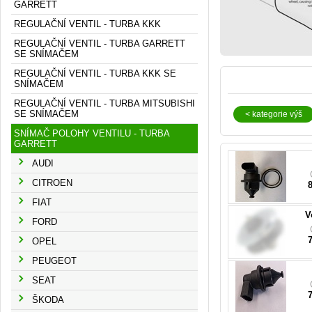
GARRETT
REGULAČNÍ VENTIL - TURBA KKK
REGULAČNÍ VENTIL - TURBA GARRETT
SE SNÍMAČEM
REGULAČNÍ VENTIL - TURBA KKK SE
SNÍMAČEM
REGULAČNÍ VENTIL - TURBA MITSUBISHI
SE SNÍMAČEM
< kategorie výš
8
SNÍMAČ POLOHY VENTILU - TURBA
GARRETT
AUDI
0
CITROEN
FIAT
V
FORD
7
OPEL
PEUGEOT
SEAT
7
ŠKODA