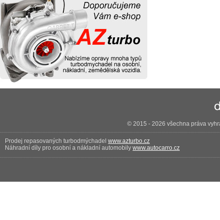
© 2015 - 2026 všechna práva vyhra
Prodej repasovaných turbodmýchadel
www.azturbo.cz
Náhradní díly pro osobní a nákladní automobily
www.autocarro.cz