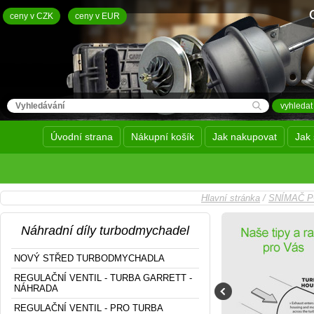
ceny v CZK
ceny v EUR
Úvodní strana
Nákupní košík
Jak nakupovat
Jak 
Hlavní stránka
/
SNÍMAČ P
Náhradní díly turbodmychadel
NOVÝ STŘED TURBODMYCHADLA
REGULAČNÍ VENTIL - TURBA GARRETT -
NÁHRADA
REGULAČNÍ VENTIL - PRO TURBA