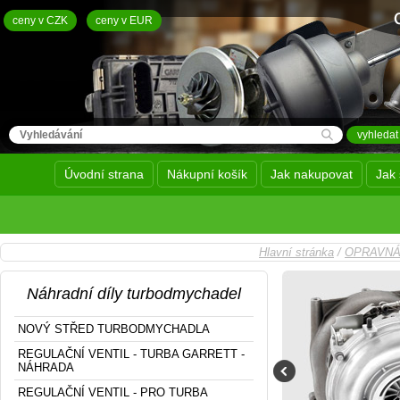
ceny v CZK
ceny v EUR
Úvodní strana
Nákupní košík
Jak nakupovat
Jak 
Hlavní stránka
/
OPRAVNÁ
Náhradní díly turbodmychadel
NOVÝ STŘED TURBODMYCHADLA
REGULAČNÍ VENTIL - TURBA GARRETT -
NÁHRADA
REGULAČNÍ VENTIL - PRO TURBA