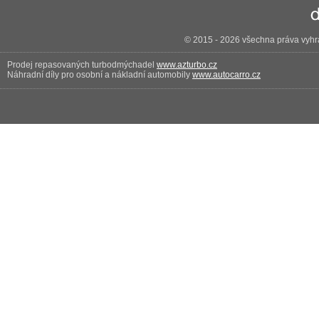
© 2015 - 2026 všechna práva vyhra
Prodej repasovaných turbodmýchadel
www.azturbo.cz
Náhradní díly pro osobní a nákladní automobily
www.autocarro.cz