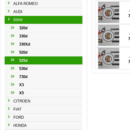
ALFA ROMEO
AUDI
116
BMW
320d
116
330d
330Xd
520d
525d
530d
730d
X3
X5
CITROEN
FIAT
FORD
HONDA