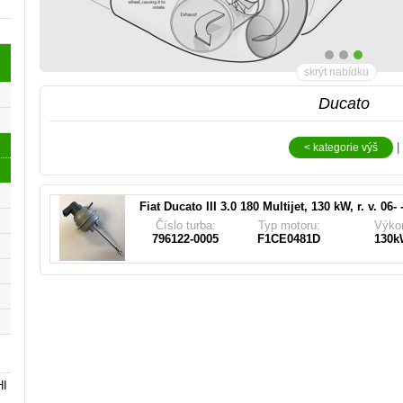
skrýt nabídku
Ducato
Pasuje do turbodmychadla (
|
< kategorie výš
796122-0001, 0375R8
Fiat Ducato III 3.0 180 Multijet, 130 kW, r. v. 06-
snímačem
Číslo turba:
Typ motoru:
Výko
796122-0005
F1CE0481D
130k
HI