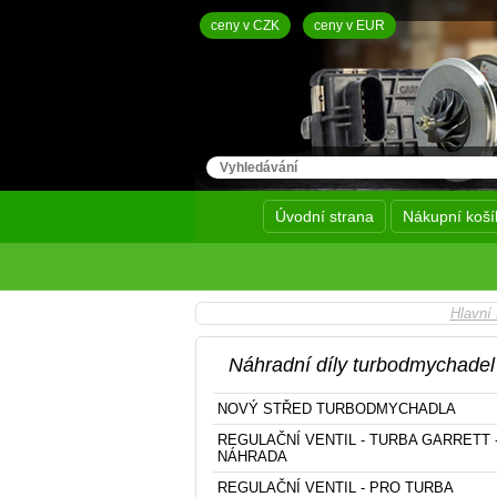
ceny v CZK
ceny v EUR
Úvodní strana
Nákupní koší
Hlavní 
Náhradní díly turbodmychadel
NOVÝ STŘED TURBODMYCHADLA
REGULAČNÍ VENTIL - TURBA GARRETT 
NÁHRADA
REGULAČNÍ VENTIL - PRO TURBA