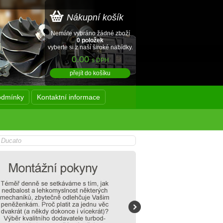
Nákupní košík
Nemáte vybráno žádné zboží
0 položek
vyberte si z naší široké nabídky.
0.00
s DPH
přejít do košíku
odmínky
Kontaktní informace
 Ducato