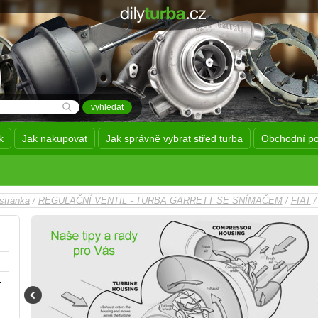
k
Jak nakupovat
Jak správně vybrat střed turba
Obchodní p
stránka
/
REGULAČNÍ VENTIL - TURBA GARRETT SE SNÍMAČEM
/
FIAT
/
-