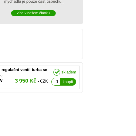
O.E):
 - regulační ventil turba se
skladem
n:
3 950 Kč
W
,- CZK
koupit