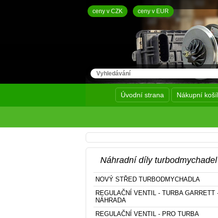
ceny v CZK
ceny v EUR
Úvodní strana
Nákupní koší
Náhradní díly turbodmychadel
NOVÝ STŘED TURBODMYCHADLA
REGULAČNÍ VENTIL - TURBA GARRETT 
NÁHRADA
REGULAČNÍ VENTIL - PRO TURBA