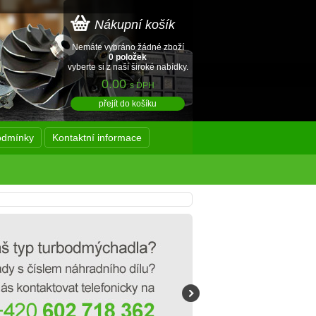
Nákupní košík
Nemáte vybráno žádné zboží
0 položek
vyberte si z naší široké nabídky.
0.00
s DPH
přejít do košíku
odmínky
Kontaktní informace