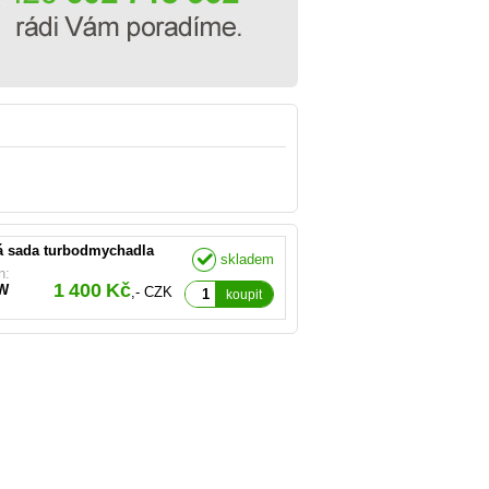
O.E):
812-0001, 710812-0002
ná sada turbodmychadla
skladem
n:
1 400 Kč
W
,- CZK
koupit