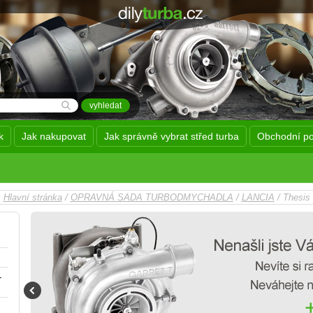
k
Jak nakupovat
Jak správně vybrat střed turba
Obchodní p
Hlavní stránka
/
OPRAVNÁ SADA TURBODMYCHADLA
/
LANCIA
/ Thesis
-