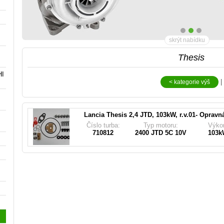
skrýt nabídku
Thesis
HI
Pasuje do turbodmychadla (
|
< kategorie výš
46767677, 71783321, 71723489, 55191598, 710
Lancia Thesis 2,4 JTD, 103kW, r.v.01- Oprav
Číslo turba:
Typ motoru:
Výko
710812
2400 JTD 5C 10V
103k