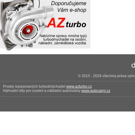
© 2015 - 2026 všechna práva vyhra
Prodej repasovaných turbodmýchadel
www.azturbo.cz
Náhradní díly pro osobní a nákladní automobily
www.autocarro.cz