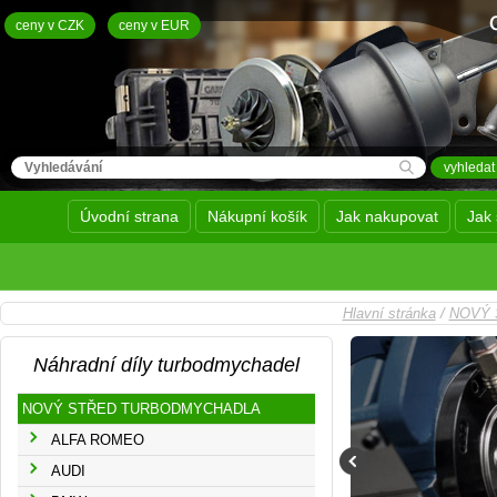
ceny v CZK
ceny v EUR
Úvodní strana
Nákupní košík
Jak nakupovat
Jak 
Hlavní stránka
/
NOVÝ 
Náhradní díly turbodmychadel
NOVÝ STŘED TURBODMYCHADLA
ALFA ROMEO
AUDI