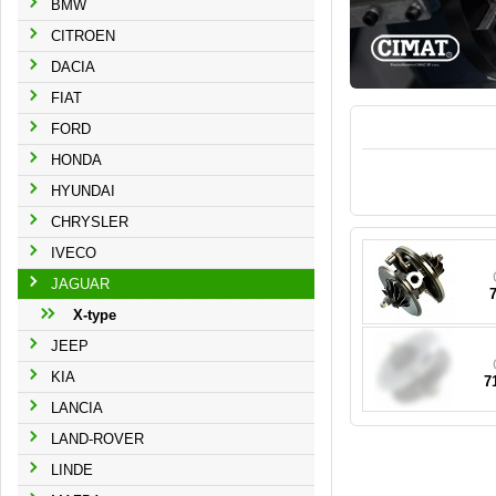
BMW
CITROEN
DACIA
FIAT
FORD
HONDA
HYUNDAI
13
CHRYSLER
IVECO
JAGUAR
X-type
JEEP
KIA
7
LANCIA
LAND-ROVER
LINDE