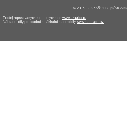
© 2015 - 2026 všechna práva vyhra
Prodej repasovaných turbodmýchadel
www.azturbo.cz
Náhradní díly pro osobní a nákladní automobily
www.autocarro.cz