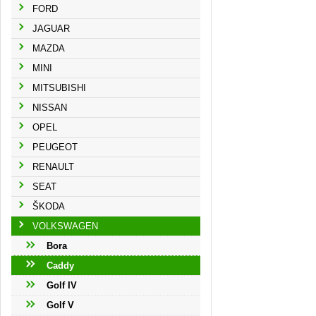
FORD
JAGUAR
MAZDA
MINI
MITSUBISHI
NISSAN
OPEL
PEUGEOT
RENAULT
SEAT
ŠKODA
VOLKSWAGEN
Bora
Caddy
Golf IV
Golf V