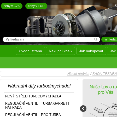
ceny v CZK
ceny v EUR
Úvodní strana
Nákupní košík
Jak nakupovat
Jak 
Hlavní stránka
/
SADA TĚSNĚN
Náhradní díly turbodmychadel
NOVÝ STŘED TURBODMYCHADLA
REGULAČNÍ VENTIL - TURBA GARRETT -
NÁHRADA
REGULAČNÍ VENTIL - PRO TURBA