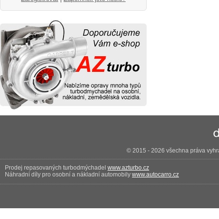
© 2015 - 2026 všechna práva vyhra
Prodej repasovaných turbodmýchadel
www.azturbo.cz
Náhradní díly pro osobní a nákladní automobily
www.autocarro.cz