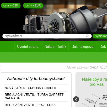
ceny v CZK
ceny v EUR
Úvodní strana
Nákupní košík
Jak nakupovat
Jak 
Hlavní stránka
/
SADA TĚS
Náhradní díly turbodmychadel
NOVÝ STŘED TURBODMYCHADLA
REGULAČNÍ VENTIL - TURBA GARRETT -
NÁHRADA
REGULAČNÍ VENTIL - PRO TURBA